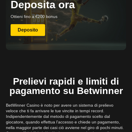
Deposita ora
Ottieni fino a €200 bonus
Deposito
Prelievi rapidi e limiti di
pagamento su Betwinner
BetWinner Casino è noto per avere un sistema di prelievo
veloce che ti fa arrivare le tue vincite in tempi record.
Indipendentemente dal metodo di pagamento scelto dal
giocatore, quando effettua l'accesso e chiede un pagamento,
nella maggior parte dei casi ciò avviene nel giro di pochi minuti.