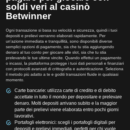
soldi veri al casinò
Betwinner
Ogni transazione si basa su velocità e sicurezza, quindi i tuoi
depositi e prelievi verranno elaborati rapidamente. Per
un'azione immediata e tranquillità, sono disponibili diverse
semplici opzioni di pagamento, sia che tu stia aggiungendo
denaro al tuo conto per giocare alle slot, sia che tu stia
prelevando le tue ultime vincite. Quando effettui un pagamento
o incassi, la piattaforma protegge i tuoi dati personali e finanziari
con protocolli avanzati di crittografia e autenticazione. Seleziona
il metodo più adatto a te e goditi transazioni fluide in qualsiasi
momento.
Carte bancarie: utilizza carte di credito e di debito
accettate in tutto il mondo per depositare e prelevare
denaro. Molti depositi arrivano subito e la maggior
parte dei prelievi viene elaborata entro pochi giorni
lavorativi.
Portafogli elettronici: scegli i portafogli digitali per
depositi e prelievi immediati, perfetti per chi vuole