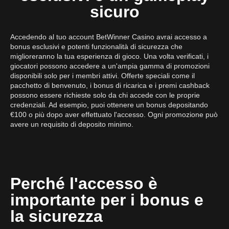
sicuro
Accedendo al tuo account BetWinner Casino avrai accesso a
bonus esclusivi e potenti funzionalità di sicurezza che
miglioreranno la tua esperienza di gioco. Una volta verificati, i
giocatori possono accedere a un'ampia gamma di promozioni
disponibili solo per i membri attivi. Offerte speciali come il
pacchetto di benvenuto, i bonus di ricarica e i premi cashback
possono essere richieste solo da chi accede con le proprie
credenziali. Ad esempio, puoi ottenere un bonus depositando
€100 o più dopo aver effettuato l'accesso. Ogni promozione può
avere un requisito di deposito minimo.
Perché l'accesso è
importante per i bonus e
la sicurezza