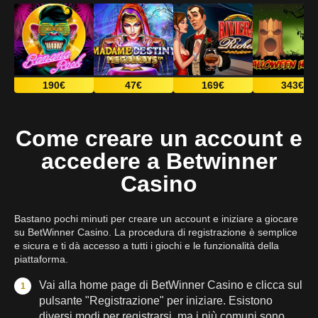
190€
47€
169€
343€
Come creare un account e
accedere a Betwinner
Casino
Bastano pochi minuti per creare un account e iniziare a giocare
su BetWinner Casino. La procedura di registrazione è semplice
e sicura e ti dà accesso a tutti i giochi e le funzionalità della
piattaforma.
Vai alla home page di BetWinner Casino e clicca sul
pulsante "Registrazione" per iniziare. Esistono
diversi modi per registrarsi, ma i più comuni sono