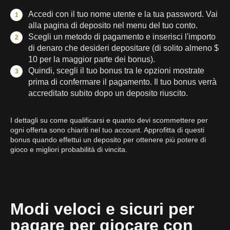
Accedi con il tuo nome utente e la tua password. Vai
alla pagina di deposito nel menu del tuo conto.
Scegli un metodo di pagamento e inserisci l'importo
di denaro che desideri depositare (di solito almeno $
10 per la maggior parte dei bonus).
Quindi, scegli il tuo bonus tra le opzioni mostrate
prima di confermare il pagamento. Il tuo bonus verrà
accreditato subito dopo un deposito riuscito.
I dettagli su come qualificarsi e quanto devi scommettere per
ogni offerta sono chiariti nel tuo account. Approfitta di questi
bonus quando effettui un deposito per ottenere più potere di
gioco e migliori probabilità di vincita.
Modi veloci e sicuri per
pagare per giocare con