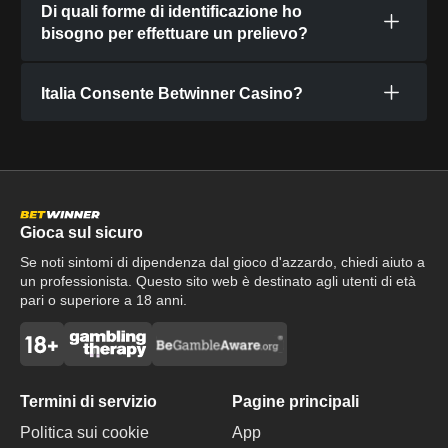
Di quali forme di identificazione ho
bisogno per effettuare un prelievo?
Italia Consente Betwinner Casino?
Gioca sul sicuro
Se noti sintomi di dipendenza dal gioco d'azzardo, chiedi aiuto a
un professionista. Questo sito web è destinato agli utenti di età
pari o superiore a 18 anni.
Termini di servizio
Pagine principali
Politica sui cookie
App