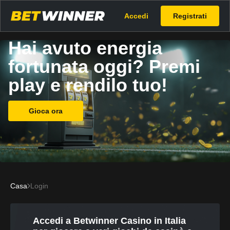
Accedi
Registrati
Hai avuto energia
fortunata oggi? Premi
play e rendilo tuo!
Gioca ora
Casa
Login
Accedi a Betwinner Casino in Italia