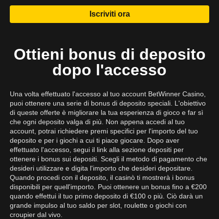
Iscriviti ora
Ottieni bonus di deposito
dopo l'accesso
Una volta effettuato l'accesso al tuo account BetWinner Casino,
puoi ottenere una serie di bonus di deposito speciali. L'obiettivo
di queste offerte è migliorare la tua esperienza di gioco e far sì
che ogni deposito valga di più. Non appena accedi al tuo
account, potrai richiedere premi specifici per l'importo del tuo
deposito e per i giochi a cui ti piace giocare. Dopo aver
effettuato l'accesso, segui il link alla sezione depositi per
ottenere i bonus sui depositi. Scegli il metodo di pagamento che
desideri utilizzare e digita l'importo che desideri depositare.
Quando procedi con il deposito, il casinò ti mostrerà i bonus
disponibili per quell'importo. Puoi ottenere un bonus fino a €200
quando effettui il tuo primo deposito di €100 o più. Ciò darà un
grande impulso al tuo saldo per slot, roulette o giochi con
croupier dal vivo.