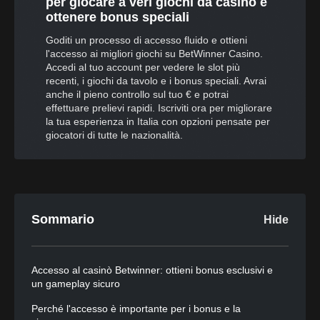
per giocare a veri giochi da casinò e
ottenere bonus speciali
Goditi un processo di accesso fluido e ottieni
l'accesso ai migliori giochi su BetWinner Casino.
Accedi al tuo account per vedere le slot più
recenti, i giochi da tavolo e i bonus speciali. Avrai
anche il pieno controllo sul tuo € e potrai
effettuare prelievi rapidi. Iscriviti ora per migliorare
la tua esperienza in Italia con opzioni pensate per
giocatori di tutte le nazionalità.
Sommario
Hide
Accesso al casinò Betwinner: ottieni bonus esclusivi e
un gameplay sicuro
Perché l'accesso è importante per i bonus e la