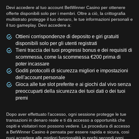
Devi accedere al tuo account BetWinner Casino per ottenere
offerte disponibili solo per i membri. Oltre a ciò, la crittografia
multistrato protegge il tuo denaro, le tue informazioni personali e
il tuo gameplay. Devi accedere a:
Ottieni corrispondenze di deposito e giri gratuiti
disponibili solo per gli utenti registrati
Tieni traccia dei tuoi progressi bonus e dei requisiti di
scommessa, come la scommessa €200 prima di
poter incassare
Goditi protocolli di sicurezza migliori e impostazioni
dell'account personale
Gioca alle tue slot preferite e ai giochi dal vivo senza
preoccuparti della sicurezza dei tuoi dati o dei tuoi
premi
Dopo aver effettuato l'accesso, ogni sessione protegge le tue
transazioni in denaro reale e ti dà accesso a opportunità che
ospiti e visitatori non possono vedere. La procedura di accesso
a BetWinner Casino è pensata per essere rapida e sicura, così
puoi accedere alle migliori funzionalità in pochi secondi ogni